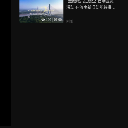
“金融政策进链企”首场宣贯
活动 在济南新旧动能转换起
步区举行
120
|
01:00
刚刚