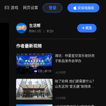
游戏
网页设置
登录
安装电脑版
内容更精彩
生活帮
关注
粉丝
3.3万
|
关注
0
作者最新视频
潍坊：仲夏星空音乐夜好房
子新品发布会举办
115
|
01:13
-4小时前
除了轮椅 他们更需要什么？
山东这场“爱无疆”助残体检
给出答案
120
|
01:09
-2小时前