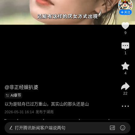
关注
9
1
4
@
非正经娱扒婆
22
AI章节
以为是轻舟已过万重山，其实山的那头还是山
2026-05-31 16:14
发布于
湖南
打开
腾讯新闻客户端说两句