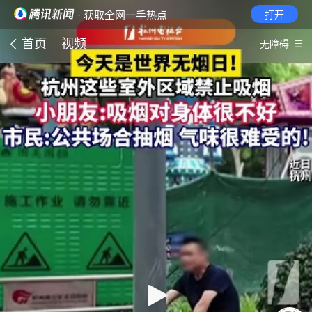
· 获取全网一手热点
打开
首页
视频
无障碍