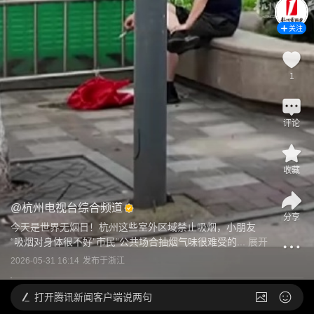
关注
1
评论
收藏
@
杭州电视台综合频道
分享
今天是世界无烟日！杭州这些室外区域禁止吸烟，小朋友
“吸烟对身体很不好”市民“公共场合抽烟气味很难受的...
展开
2026-05-31 16:14
发布于
浙江
打开
腾讯新闻客户端说两句