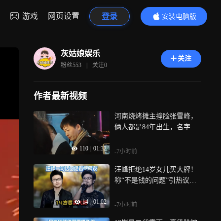
游戏
网页设置
登录
安装电脑版
内容更精彩
灰姑娘娱乐
关注
粉丝
553
|
关注
0
作者最新视频
河南烧烤摊主撞脸张雪峰，
俩人都是84年出生，名字竟
也相似
110
|
01:32
-7小时前
汪峰拒绝14岁女儿买大牌！
称“不是钱的问题”引热议，
这波育儿观你站谁？
14
|
01:02
-7小时前