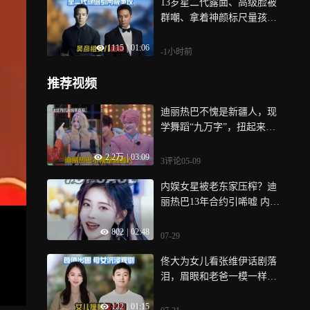
13岁星二代露面、高级脸被
群嘲、拿着神颜标尺量孩子
你们良心不痛吗？
1115
|
01:06
-1小时前
推荐视频
迪丽热巴不愧是新疆人，现
学舞蹈“九万字”，扭起来太
妖娆丨开推
2.2万
|
03:09
3评论
05-09
内娱女星被老东家压榨？迪
丽热巴13年合约引唏嘘 内娱
被老东家压榨的女星排行
802
|
02:48
07-29
佟大为女儿看张维伊话剧落
泪，眉眼和老爸一模一样，
颜值复刻老爸看呆全网
122
|
01:15