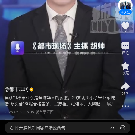
关注
2
评论
收藏
@
都市现场
分享
吴彦祖称宋亚东是全球华人的骄傲，29岁功夫小子宋亚东凭
借“断头台”降服菲格雷多，吴彦祖、张伟丽、大鹏起...
展开
2026-05-31 16:05
发布于
江西
打开
腾讯新闻客户端说两句