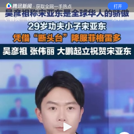
· 获取全网一手热点
打开
首页
视频
无障碍