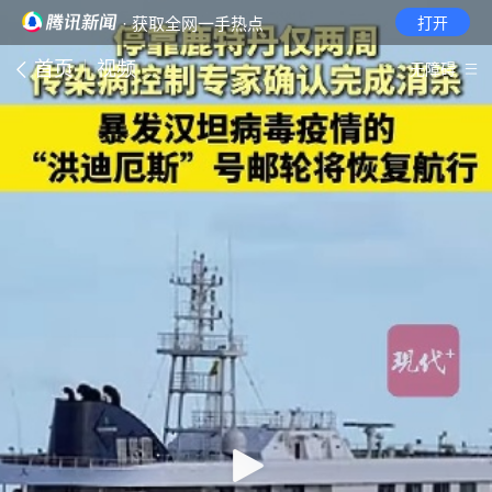
· 获取全网一手热点
打开
首页
视频
无障碍