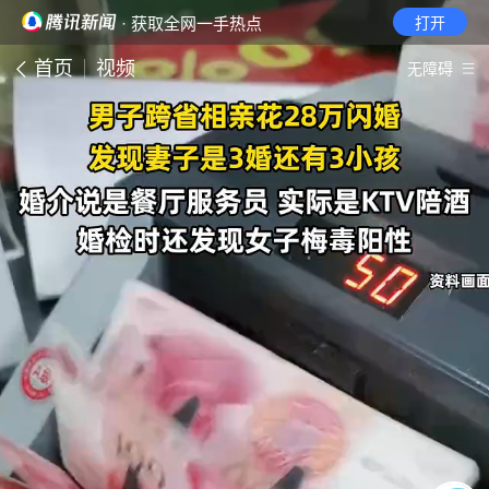
· 获取全网一手热点
打开
首页
视频
无障碍