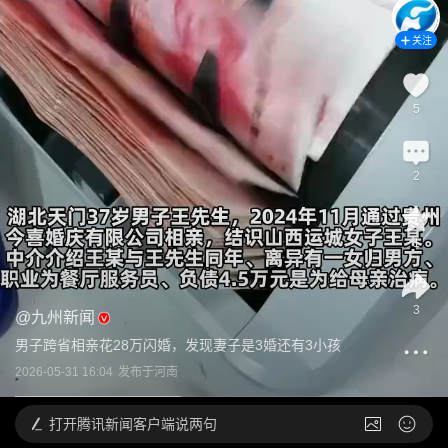
关注
5
2
1
3
@
九州新闻
男子跨省相亲花28万闪婚，发现妻子是3婚还有3小孩
2026-05-31 16:04
发布于
河南
打开
腾讯新闻客户端说两句