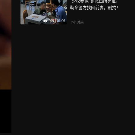
“少校参谋”到派出所亮证，
勒令警方找回前妻，刑拘！
209
|
01:06
-7小时前