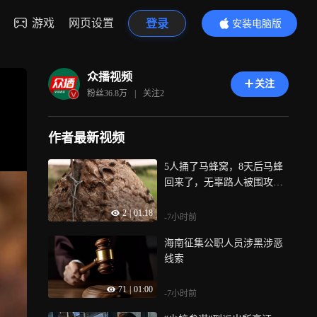
游戏
网页设置
登录
安装电脑版
内容更精彩
众播视频
关注
粉丝
36.8万
|
关注
2
作者最新视频
5人捅了马蜂窝，8天后马蜂
回来了，无辜路人被围攻蛰
死
2
|
01:18
-7小时前
海南征集公职人员涉黑涉恶
线索
71
|
01:00
-7小时前