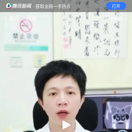
· 获取全网一手热点
打开
首页
视频
无障碍