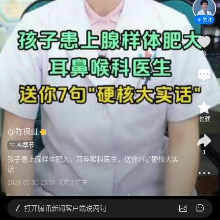
关注
3
评论
收藏
@
陈枫虹
AI章节
1
孩子患上腺样体肥大，耳鼻喉科医生，送你7句“硬核大实
话”
2026-05-31 15:58
发布于
广东
打开
腾讯新闻客户端说两句