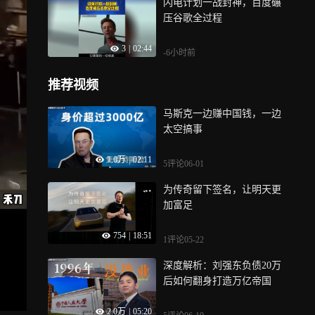
闪电计划一战封神，百度碾
压谷歌全过程
3
|
02:44
-6小时前
推荐视频
马斯克一边赚中国钱，一边
太空搞事
1.0万
|
02:11
5评论
06-01
为传奇留下签名，让明天更
加富足
754
|
18:51
1评论
05-22
深度解析：刘强东负债20万
后如何翻身打造万亿帝国
2.0万
|
05:20