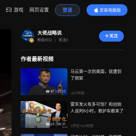
游戏
网页设置
登录
安装电脑版
内容更精彩
大佬战略说
关注
粉丝
9552
|
关注
0
作者最新视频
马云第一次到美国，就遭到
了绑架
87
|
05:15
-6小时前
雷军发火有多可怕？和创始
人谈判8小时，救护车都来了
19
|
06:35
1评论
-6小时前