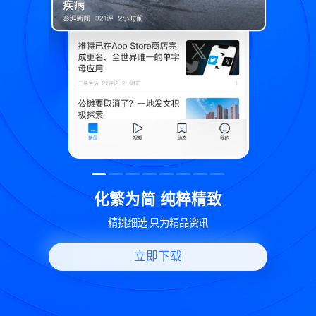
精致
世界变化 热问一下
讯
好问题好回答 多元视角看问题
立即下载