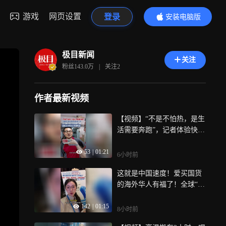
游戏
网页设置
登录
安装电脑版
内容更精彩
极目新闻
关注
粉丝
143.0万
|
关注
2
作者最新视频
【视频】“不是不怕热，是生
活需要奔跑”，记者体验快递
员高温工作，五分钟不到汗
53
|
01:21
水洇透工服，座垫太烫用冰
6小时前
水快速降温
这就是中国速度！爱买国货
的海外华人有福了！全球“3
日达”照进现实，运费还减半
142
|
01:15
8小时前