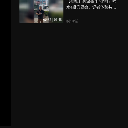
【视频】高温搬车2小时，喝
水4瓶仍累瘫，记者体验共享
单车“摆渡人”
32
|
01:48
8小时前