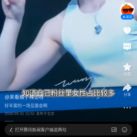
关注
评论
收藏
分享
@
来看橘子辣访呀
好丰富的一场见面会啊
2026-05-31 15:50
发布于
北京
打开
腾讯新闻客户端说两句