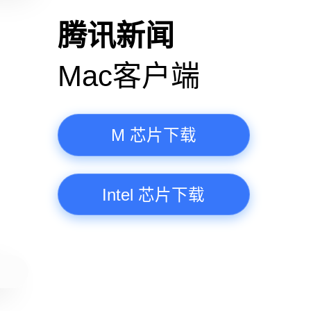
高清视频·更流畅
腾讯新
Mac客
M 芯
Intel