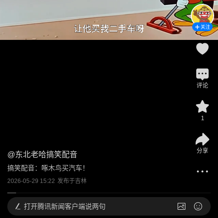
关注
评论
1
分享
@
东北老哈搞笑配音
搞笑配音：啄木鸟买汽车！
2026-05-29 15:22
发布于
吉林
打开
腾讯新闻客户端说两句