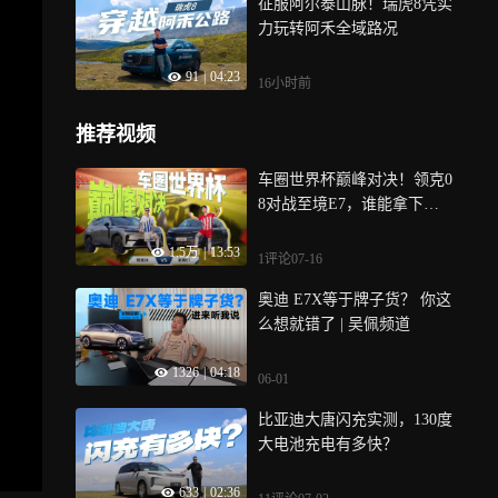
征服阿尔泰山脉！瑞虎8凭实
力玩转阿禾全域路况
91
|
04:23
16小时前
推荐视频
车圈世界杯巅峰对决！领克0
8对战至境E7，谁能拿下赛
点？
1.5万
|
13:53
1评论
07-16
奥迪 E7X等于牌子货？ 你这
么想就错了 | 吴佩频道
1326
|
04:18
06-01
比亚迪大唐闪充实测，130度
大电池充电有多快？
633
|
02:36