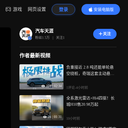
游戏
网页设置
登录
安装电脑版
内容更精彩
汽车天涯
关注
粉丝
1.5万
|
关注
1
作者最新视频
负重接近 2.8 吨还能单轮悬
空绕桩，奇瑞这套主动悬架
颠覆认知三轮举升测试
101
|
02:34
1评论
-4小时前
全系激光雷达+Hi4四驱！长
城H10售20.98万起
28
|
01:31
10小时前