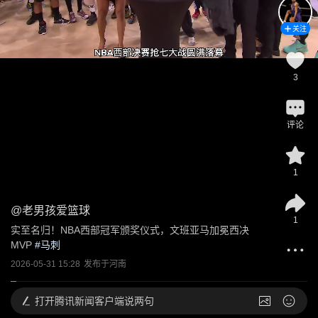
关注
3
评论
1
@
老男孩爱篮球
1
实至名归！NBA西部冠军颁奖仪式，文班亚马加冕西决
MVP
 #
马刺
2026-05-31 15:28
发布于
河南
打开
腾讯新闻客户端说两句