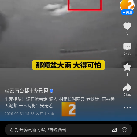
关注
5
评论
1
@
云南台都市条形码
分享
生死相随！泥石流卷走“泥人”村组长时两只“老伙计” 同被卷
入泥浆 一人两狗平安无恙
2026-05-31 15:28
发布于
云南
打开
腾讯新闻客户端说两句