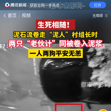
· 获取全网一手热点
打开
首页
视频
无障碍