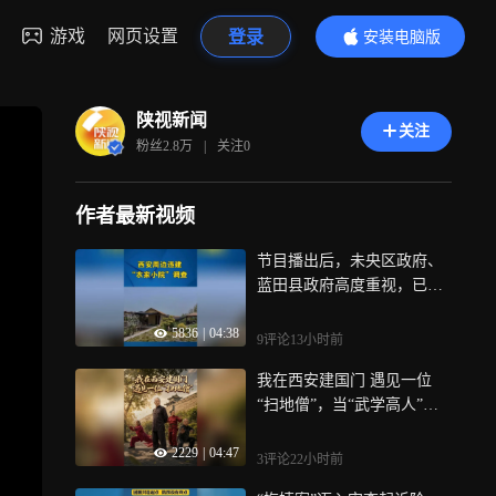
游戏
网页设置
登录
安装电脑版
内容更精彩
陕视新闻
关注
粉丝
2.8万
|
关注
0
作者最新视频
节目播出后，未央区政府、
蓝田县政府高度重视，已分
别安排农业农村局，资源规
5836
|
04:38
划局等部门，对节目曝光问
9评论
13小时前
题第一时间开展核查，依法
我在西安建国门 遇见一位
依规严肃处理，同时提醒广
“扫地僧”，当“武学高人”隐
大市民群众提高防范意识，
于市井，当“硬核”功夫融入
谨防上当受骗， 此前报道：
2229
|
04:47
日常；在你不知道的晨练江
西安人别再被田园小院套
3评论
22小时前
湖中，就可能藏着一位深藏
路！记者暗访曝光两类违规