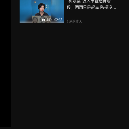
“梅姨案”迈入审查起诉阶
功与名的“扫地僧”，8月8日
小院：耕地木屋、长租宅基
段，团圆只是起点 防拐没有
全民健身日，就让我们一起
地自建别墅，耕地上建房必
终点
走进建国门老田的故事
拆，每平罚款500元起；城镇
449
|
02:37
居民租宅基地建房合同无
1评论
昨天
效，租金、建房钱全打水
漂，田园梦直接变维权噩梦