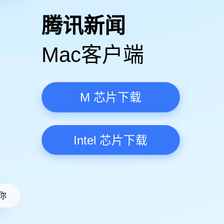
高清视频·更流畅
腾讯新
Mac客
M 芯
Intel