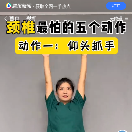
· 获取全网一手热点
打开
首页
视频
无障碍