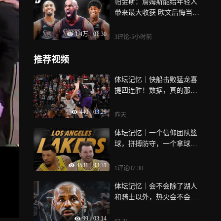
帕金斯：詹姆斯能给年轻人
带来最大收获 欧文后悔当初
离开骑士
1.4万
|
01:30
3评论
-5小时前
推荐视频
体坛记忆｜快船击败猛龙喜
提四连胜！数据，真的那么
重要吗？
440
|
03:29
昨天
体坛记忆｜一个信仰团队篮
球，拼搏防守，一个拿球不
放手，防守一步过，两人分
4531
|
03:31
开是必然
1评论
07-30
体坛记忆｜会不会除了湖人
和骑士以外，热火会不会是
潜在下家！
99
|
03:14