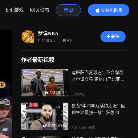
游戏
网页设置
登录
安装电脑版
内容更精彩
罗说NBA
关注
粉丝
18.6万
|
关注
10
作者最新视频
迪班萨回复球迷：不会向奇
才申请交易 相信自己比亚历
山大更强
523
|
01:10
-6小时前
狄龙3年7300万续约太阳！回
顾生涯最强一战：狂轰40分8
板4助
2265
|
03:54
3评论
-6小时前