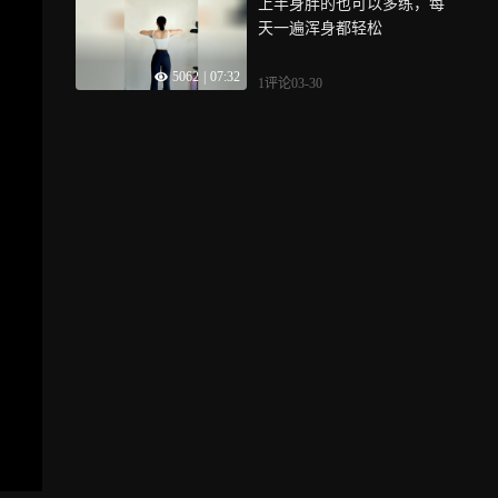
上半身胖的也可以多练，每
天一遍浑身都轻松
5062
|
07:32
1评论
03-30