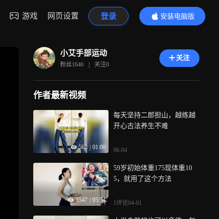
游戏
网页设置
登录
安装电脑版
内容更精彩
小艾手部运动
关注
粉丝
1646
|
关注
0
作者最新视频
每天坚持二郎担山，越练越
开心古法养生不难
568
|
01:00
06-04
59岁初始体重175现体重10
5，就用了这个方法
1547
|
05:54
1评论
04-01