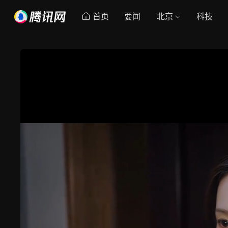
首页
要闻
北京
科技