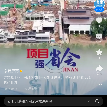
关注
1
评论
1
@
爱济南
分享
智想城工业厂房改造项目一期加速建设，济钢老厂区蝶变现
代产业园
2026-05-31 07:39
发布于
山东
打开
腾讯新闻客户端说两句