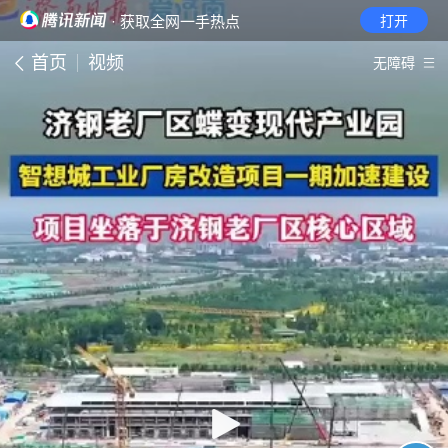
· 获取全网一手热点
打开
首页
视频
无障碍