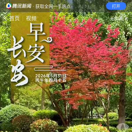
· 获取全网一手热点
打开
首页
视频
无障碍