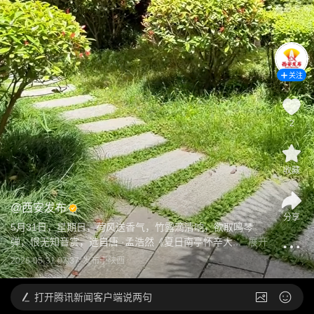
关注
2
收藏
@
西安发布
分享
5月31日，星期日，荷风送香气，竹露滴清响，欲取鸣琴
弹，恨无知音赏，选自唐 ·孟浩然《夏日南亭怀辛大...
展开
2026-05-31 07:37
发布于
陕西
打开
腾讯新闻客户端说两句