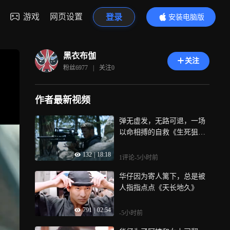
游戏
网页设置
登录
安装电脑版
内容更精彩
黑衣布伽
关注
粉丝
6977
|
关注
0
作者最新视频
弹无虚发，无路可退，一场
以命相搏的自救《生死狙
击》
132
|
18:18
1评论
-5小时前
华仔因为寄人篱下，总是被
人指指点点《天长地久》
791
|
02:54
-5小时前