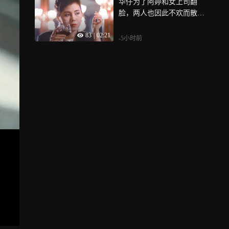
华仔为了阿婷和女上司翻
脸，两人也因此不欢而散
《家在香港》
83
|
02:21
-5小时前