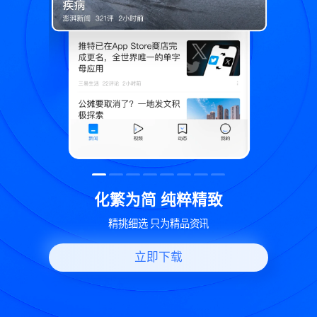
致
世界变化 热问一下
好问题好回答 多元视角看问题
立即下载