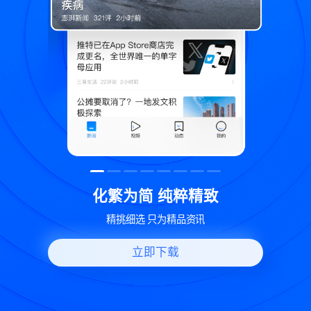
精致
世界变化 热问一下
讯
好问题好回答 多元视角看问题
立即下载