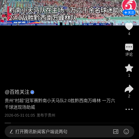
关注
4
评论
1
@
百姓关注
2
贵州“村超”冠军赛黔南小天马队2:0胜黔西南万峰林 一万六
千球迷现场助威
2026-05-31 01:05
发布于
贵州
打开
腾讯新闻客户端说两句