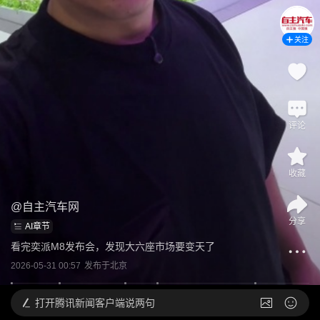
关注
评论
收藏
@
自主汽车网
分享
AI章节
看完奕派M8发布会，发现大六座市场要变天了
2026-05-31 00:57
发布于
北京
打开
腾讯新闻客户端说两句