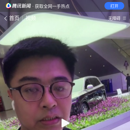
· 获取全网一手热点
打开
首页
视频
无障碍