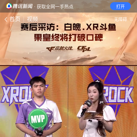
· 获取全网一手热点
打开
首页
视频
无障碍