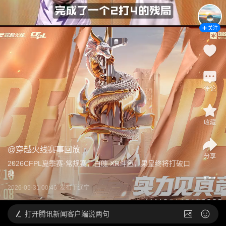
关注
评论
收藏
@
穿越火线赛事回放
分享
2026CFPL夏季赛·常规赛，白魄.XR斗鱼，果皇终将打破口
碑
2026-05-31 00:46
发布于
辽宁
打开
腾讯新闻客户端说两句