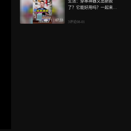
生活：穿串神器又出新款
了？它能好用吗？一起来看
看
71
|
07:33
3评论
08-01