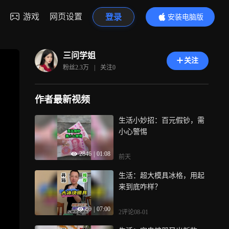
游戏
网页设置
登录
安装电脑版
内容更精彩
三问学姐
关注
粉丝
2.3万
|
关注
0
作者最新视频
生活小妙招：百元假钞，需
小心警惕
2846
|
01:08
前天
生活：超大模具冰格，用起
来到底咋样？
80
|
07:00
2评论
08-01