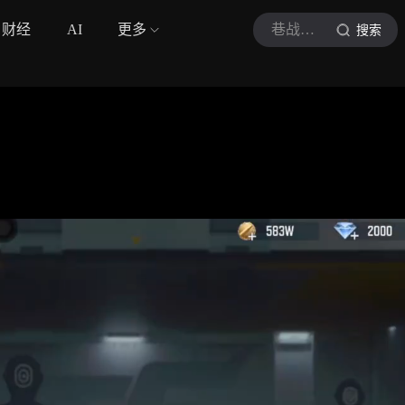
财经
AI
更多
巷战星君
搜索