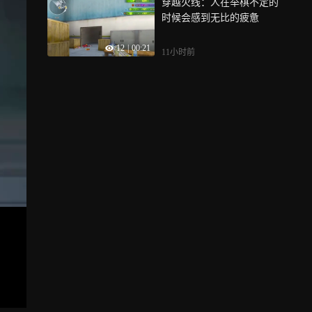
穿越火线：人在举棋不定的
时候会感到无比的疲惫
12
|
00:21
11小时前