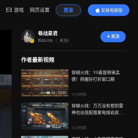
游戏
网页设置
登录
安装电脑版
内容更精彩
巷战星君
关注
粉丝
4298
|
关注
0
作者最新视频
穿越火线：V0喜提铁锹孟
德！把握好打折窗口期
14
|
02:05
11小时前
穿越火线：万万没有想到雷
神也出低配版紫电熔岩皮肤
了，雷霆王者系列武器也要
15
|
01:45
出燃尽之巅皮肤了
11小时前