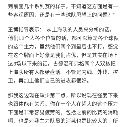
到前面几个系列赛的样子。不知道这方面是有一
些客观原因，还是有一些球队思想上的问题？”
王博指导表示：“从上海队的人员来分析的话，
他们12个人各个位置的话，都可以算是各个球队
的这个主力，虽然他们两个到最后也不打，感觉
在这个牌面上好像是我们占优，但是其实在场上
这3场球下来的话。古德温和弗格两个人双核把
上海队所有人都给盘活。不管是内线、外线、控
卫，再加上他们自己的进攻都很好。
那我这边现在缺少第二点，所以说现在强度下来
也跟体能有关系。
你在
一个人在超大的这个压力
下面是非常容易疲劳的。包括之前的比赛的消耗
啊，也是对我主力队员的消耗也是比较大的，所