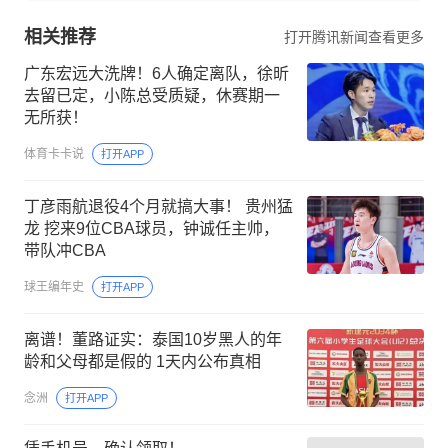
相关推荐
打开腾讯新闻查看更多
广东宏远大洗牌！6人确定离队，徐昕
去留已定，小陈总受质疑，休赛期一
无所获！
体育卡卡说
打开APP
丁彦雨航退役4个月就搞大事！ 贵州猛
龙 挖来9位CBA球员，钟诚任主帅，
带队冲CBA
球王编年史
打开APP
离谱！董路证实：泰国10岁黑人的年
龄和父母都是假的 1天内公布真相
念洲
打开APP