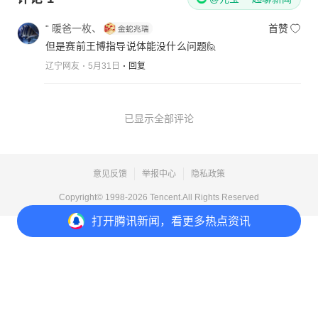
“ 暖爸一枚、
首赞
但是赛前王博指导说体能没什么问题🙋
辽宁网友
5月31日
回复
已显示全部评论
意见反馈
举报中心
隐私政策
Copyright© 1998-
2026
Tencent.All Rights Reserved
打开
腾讯新闻，看更多热点资讯
打开
APP参与讨论
1
2
1
2