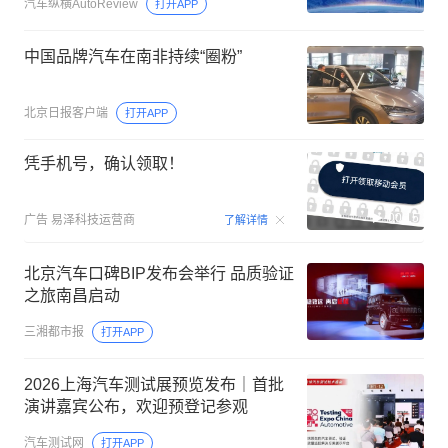
汽车纵横AutoReview
打开APP
中国品牌汽车在南非持续“圈粉”
北京日报客户端
打开APP
凭手机号，确认领取！
00:15
广告
易泽科技运营商
了解详情
北京汽车口碑BIP发布会举行 品质验证
之旅南昌启动
三湘都市报
打开APP
2026上海汽车测试展预览发布｜首批
演讲嘉宾公布，欢迎预登记参观
汽车测试网
打开APP