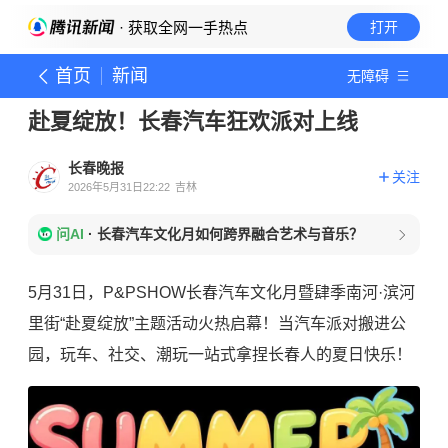
· 获取全网一手热点
打开
首页
新闻
无障碍
赴夏绽放！长春汽车狂欢派对上线
长春晚报
关注
2026年5月31日22:22
吉林
问AI
·
长春汽车文化月如何跨界融合艺术与音乐？
5月31日，P&PSHOW长春汽车文化月暨肆季南河·滨河
里街“赴夏绽放”主题活动火热启幕！当汽车派对搬进公
园，玩车、社交、潮玩一站式拿捏长春人的夏日快乐！