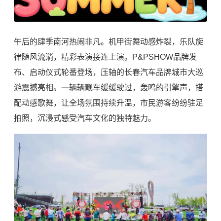
午后的肆季南河热闹非凡。机甲街舞动感炸裂，乐队旋
律随风流淌，精彩表演接连上演。P&PSHOW品牌发
布、启动仪式轮番登场，压轴的长春汽车品牌城市大巡
游震撼亮相。一辆辆靓车缓缓驶过，轰鸣的引擎声，搭
配动感歌舞，让全场氛围持续升温，市民游客纷纷驻足
拍照，沉浸式感受汽车文化的独特魅力。