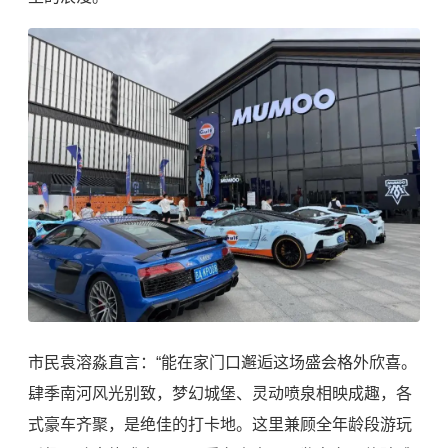
市民袁溶淼直言：“能在家门口邂逅这场盛会格外欣喜。
肆季南河风光别致，梦幻城堡、灵动喷泉相映成趣，各
式豪车齐聚，是绝佳的打卡地。这里兼顾全年龄段游玩