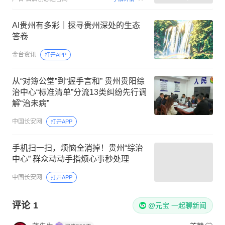
AI贵州有多彩｜探寻贵州深处的生态
答卷
金台资讯
打开APP
从“对簿公堂”到“握手言和” 贵州贵阳综
治中心“标准清单”分流13类纠纷先行调
解“治未病”
中国长安网
打开APP
手机扫一扫，烦恼全消掉！贵州“综治
中心” 群众动动手指烦心事秒处理
中国长安网
打开APP
评论
1
@元宝 一起聊新闻