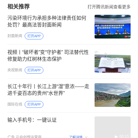
相关推荐
打开腾讯新闻查看更多
污染环境行为承担多种法律责任如何
处罚？最高法答封面新闻
封面新闻
打开APP
视频丨“破坏者”变“守护者” 司法替代性
修复助力红树林生态保护
央视新闻
打开APP
长江十年行丨长江上游“湿”意浓——走
进千姿百态的贵州“水世界”
国际在线
打开APP
输入手机号：一键认证
00:15
广告
云启创想运营商
了解详情