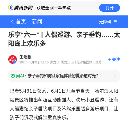
· 获取全网一手热点
打开
首页
新闻
无障碍
乐享“六一” | 人偶巡游、亲子垂钓……太
阳岛上欢乐多
生活报
关注
2026年5月31日22:16
黑龙江
黑龙江日报报业集团旗下账号
问AI
·
亲子垂钓如何让家庭体验初夏治愈时光？
记者5月31日获悉，6月1日儿童节当天，哈尔滨太阳
岛景区将推出萌趣互动熊猫人、欢乐小丑巡游，还有
大熊猫馆亲子垂钓项目及笨熊乐园超多游乐项目，让
孩子们沉浸式解锁童真快乐。