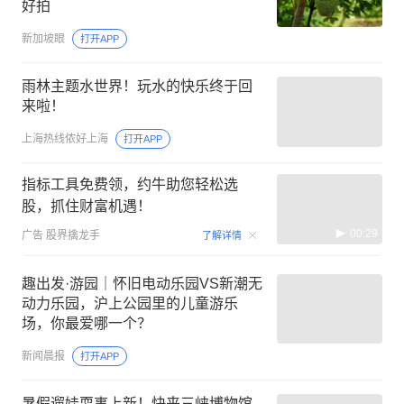
好拍
新加坡眼
打开APP
雨林主题水世界！玩水的快乐终于回
来啦！
上海热线侬好上海
打开APP
指标工具免费领，约牛助您轻松选
股，抓住财富机遇！
00:29
广告
股界擒龙手
了解详情
趣出发·游园｜怀旧电动乐园VS新潮无
动力乐园，沪上公园里的儿童游乐
场，你最爱哪一个？
新闻晨报
打开APP
暑假遛娃耍事上新！快来三峡博物馆