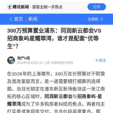
· 获取全网一手热点
打开
首页
新闻
无障碍
300万预算置业浦东：同润新云都会VS
招商象屿星耀翠湾，谁才是配套“优等
生”？
地产k线
关注
2026年5月31日22:15
江苏
乐居财经官方账号
在2026年的上海楼市，300万总价预算对于刚需
及首改家庭而言，是一道需要精打细算的选择
题。当目光锁定在浦东新区新场板块这一张江南
拓的核心区域时，
同润新云都会
与
招商象屿·星
耀翠湾
成为了许多购房者纠结的焦点。两者均主
打实景或准现房交付，且总价段高度重合。那