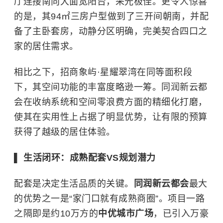
厅连接南向大面宽阳台，采光极佳。更令人惊喜
的是，其94㎡三房户型做到了三开间朝南，并配
备了主卧套房，动静分区明确，完美契合四口之
家的居住需求。
相比之下，招商象屿·星耀翠湾在同等面积段
下，其空间功能的丰富度略逊一筹。同润新云都
会在收纳系统和空间零浪费方面的精细化打磨，
使其在实用性上占据了明显优势，让有限的预算
获得了越级的居住体验。
▌ 生活闭环：成熟配套VS规划潜力
配套是决定生活品质的关键。
同润新云都会
最大
的优势之一是“家门口就有成熟商圈”。项目一路
之隔即是约10万方的
中优城市广场
，已引入万豪