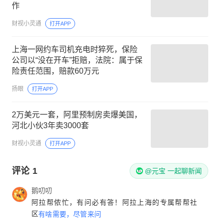
作
财视小灵通
打开APP
上海一网约车司机充电时猝死，保险
公司以“没在开车”拒赔，法院：属于保
险责任范围，赔款60万元
扬眼
打开APP
2万美元一套，阿里预制房卖爆美国，
河北小伙3年卖3000套
财视小灵通
打开APP
评论
1
@元宝 一起聊新闻
鹅叨叨
阿拉帮侬忙，有问必有答！阿拉上海的专属帮帮社
区
有啥需要，尽管来问