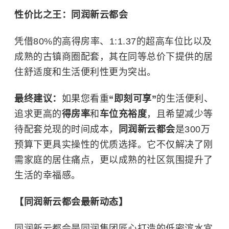
性价比之王：同润新云都会
凭借80%的高得房率、1:1.37的超高车位比以及
成熟的古镇商圈配套，其在同等总价下提供的居
住舒适度和生活便利性更为突出。
最终建议：
如果您看重
“即刻可享”
的生活便利、
追求更高的
得房率
和
车位充裕度
，且希望减少等
待配套兑现的时间成本，
同润新云都会
是300万
预算下更具实操性的优质选择。它不仅解决了刚
需家庭的居住痛点，更以成熟的社区氛围提升了
生活的幸福感。
【同润新云都会最新动态】
同润新云都会是同润集团匠心打造的低密滨水宜