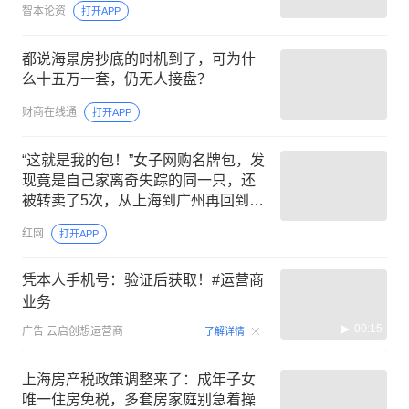
智本论资
打开APP
都说海景房抄底的时机到了，可为什
么十五万一套，仍无人接盘？
财商在线通
打开APP
“这就是我的包！”女子网购名牌包，发
现竟是自己家离奇失踪的同一只，还
被转卖了5次，从上海到广州再回到上
海
红网
打开APP
凭本人手机号：验证后获取！#运营商
业务
00:15
广告
云启创想运营商
了解详情
上海房产税政策调整来了：成年子女
唯一住房免税，多套房家庭别急着操