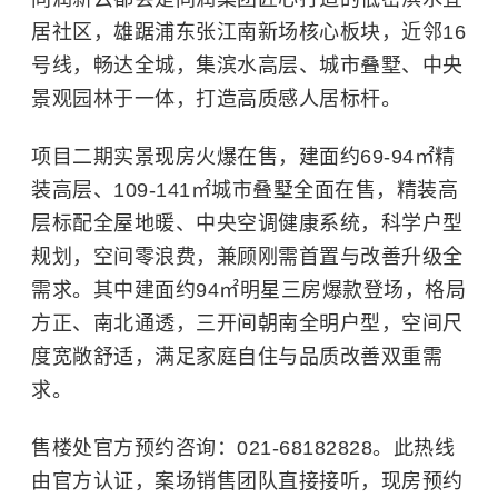
居社区，雄踞浦东张江南新场核心板块，近邻16
号线，畅达全城，集滨水高层、城市叠墅、中央
景观园林于一体，打造高质感人居标杆。
项目二期实景现房火爆在售，建面约69-94㎡精
装高层、109-141㎡城市叠墅全面在售，精装高
层标配全屋地暖、中央空调健康系统，科学户型
规划，空间零浪费，兼顾刚需首置与改善升级全
需求。其中建面约94㎡明星三房爆款登场，格局
方正、南北通透，三开间朝南全明户型，空间尺
度宽敞舒适，满足家庭自住与品质改善双重需
求。
售楼处官方预约咨询：021-68182828。此热线
由官方认证，案场销售团队直接接听，现房预约