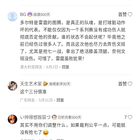
BG
首赞
多尔特是雷霆的图腾，是真正的队魂，是打球脏动作
坏的代表。不能仅仅因为一个系列赛没有成功伤人就
彻底否定他的贡献。谁的状态不会起伏呢？毕竟他之
前已经伤过很多人了。而且这次他也尽力去弄伤文班
了，尤其是抢七一战，拿出了绝活膝盖顶腿，奈何文
班没伤。可惜了，雷霆虽败犹荣！
澳大利亚网友
6月2日
回复
天生艺术家
首赞
这个三分很准
广东网友
5月31日
回复
い帅得想毁容づ
7
其实不用你们调整什么，如果裁判公平一点，可能就
没有抢七了