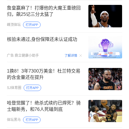
詹皇赢麻了！打爆他的大魔王重磅回
归，飙25记三分太猛了
峰顶体坛
打开APP
核验未通过,身份保障还未认证成功
00:07
广告
鼎立健康小助手
了解详情
1换8！3年7300万美金！杜兰特交易
的含金量还在提升
SJ体育圈
打开APP
哈登觉醒了！绝杀式续约已焊死？骑
士瞄新秀，和76人死磕到底
体坛黑马
打开APP