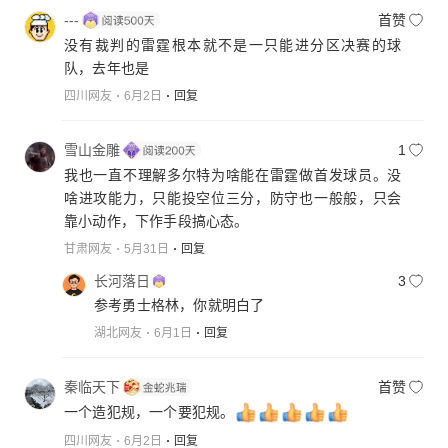
---
首赞
没有裁判的雷霆根本就不是一只能进分区决赛的球
队，去年也是
四川网友
6月2日
回复
雪山金雕
1
我也一直不理解多尔特为啥能在雷霆做首发球员。没
啥进攻能力，只能投空位三分，防守也一般般，只会
靠小动作，下作手段搞心态。
甘肃网友
5月31日
回复
长河落日
3
参考勇士格林，你就明白了
湖北网友
6月1日
回复
秦临天下
首赞
一个造犯规，一个要犯规。
四川网友
6月2日
回复