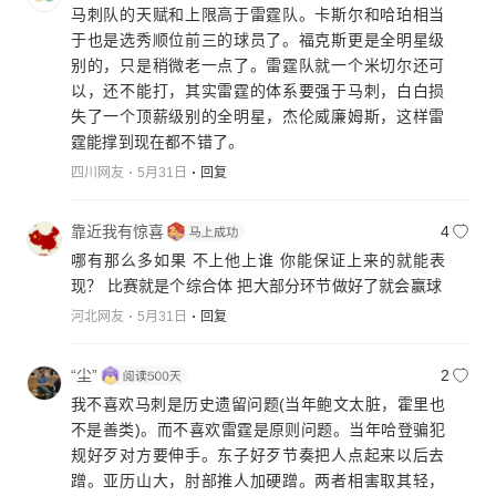
马刺队的天赋和上限高于雷霆队。卡斯尔和哈珀相当
于也是选秀顺位前三的球员了。福克斯更是全明星级
别的，只是稍微老一点了。雷霆队就一个米切尔还可
以，还不能打，其实雷霆的体系要强于马刺，白白损
失了一个顶薪级别的全明星，杰伦威廉姆斯，这样雷
霆能撑到现在都不错了。
四川网友
5月31日
回复
靠近我有惊喜
4
哪有那么多如果 不上他上谁 你能保证上来的就能表
现？ 比赛就是个综合体 把大部分环节做好了就会赢球
河北网友
5月31日
回复
“尘”
2
我不喜欢马刺是历史遗留问题(当年鲍文太脏，霍里也
不是善类)。而不喜欢雷霆是原则问题。当年哈登骗犯
规好歹对方要伸手。东子好歹节奏把人点起来以后去
蹭。亚历山大，肘部推人加硬蹭。两者相害取其轻，