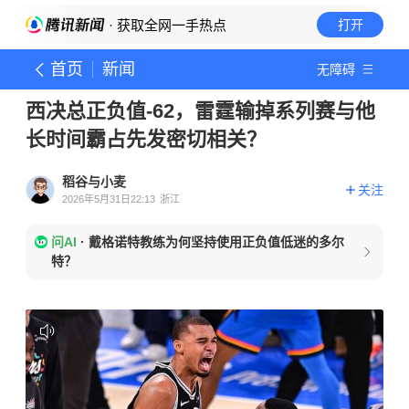
· 获取全网一手热点
打开
首页
新闻
无障碍
西决总正负值-62，雷霆输掉系列赛与他
长时间霸占先发密切相关？
稻谷与小麦
关注
2026年5月31日22:13
浙江
问AI
·
戴格诺特教练为何坚持使用正负值低迷的多尔
特？