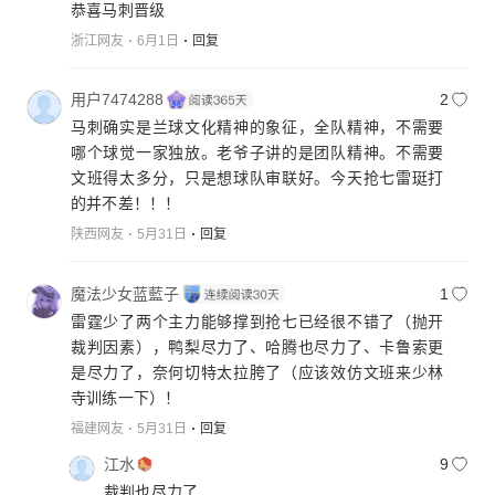
恭喜马刺晋级
浙江网友
6月1日
回复
用户7474288
2
马刺确实是兰球文化精神的象征，全队精神，不需要
哪个球觉一家独放。老爷子讲的是团队精神。不需要
文班得太多分，只是想球队审联好。今天抢七雷珽打
的并不差！！！
陕西网友
5月31日
回复
魔法少女蓝藍子
1
雷霆少了两个主力能够撑到抢七已经很不错了（抛开
裁判因素），鸭梨尽力了、哈腾也尽力了、卡鲁索更
是尽力了，奈何切特太拉胯了（应该效仿文班来少林
寺训练一下）！
福建网友
5月31日
回复
江水
9
裁判也尽力了