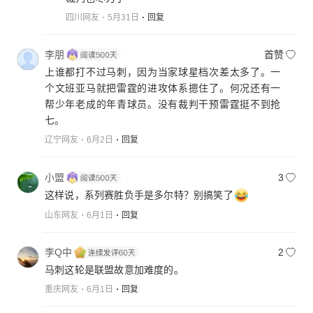
四川网友
5月31日
回复
李朋
首赞
上谁都打不过马刺，因为当家球星档次差太多了。一
个文班亚马就把雷霆的进攻体系摁住了。何况还有一
帮少年老成的年青球员。没有裁判干预雷霆挺不到抢
七。
辽宁网友
6月2日
回复
小盟
3
这样说，系列赛胜负手是多尔特？别搞笑了
山东网友
6月1日
回复
李Q中
2
马刺这轮是联盟故意加难度的。
重庆网友
6月1日
回复