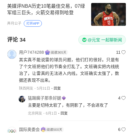
美媒评NBA历史10笔最佳交易，07绿
军组三巨头，火箭交易得到哈登
弄月公子
打开APP
评论
34
@元宝 一起聊新闻
用户7474288
11
其实真不能说雷的球员问题，他们打的很好。只是有
了个文班把他们的节奏全打乱了。文班确实把内线统
治了，让雷真的无法进入内线。文班确实太强了，数
据还表现不出来。
陕西网友
5月31日
回复
猛踹瘸子那条好腿
4
主要是切特太软了，有阴影了，不会进攻了
北京网友
6月1日
回复
国际奥委会
6