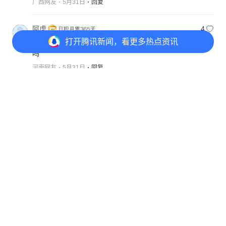
广西网友
5月31日
回复
阿虎
4
打开
腾讯新闻，看更多热点资讯
常规赛马刺就是专克雷霆，联盟独一份，有什么问题
吗
河南网友
5月31日
回复
紫金山下
3
打开
APP参与讨论
34
42
9
7
多尔特是不敢对马刺队员下手罢了，马刺场下坐着几
个恶人，都盯着他呢
江苏网友
6月1日
回复
美容院员工
3
常规赛已经落下风能打七场很不错了
福建网友
5月31日
回复
神经蛙
3