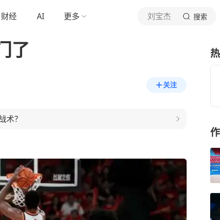
财经
AI
更多
刘宝杰
搜索
门了
热
关注
战术？
作