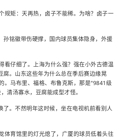
个规矩：天再热，卤子不能稀。为啥？卤子一
影。孙铭徽带伤硬撑，国内球员集体隐身，外援
得看仔细了。上海为什么强？强在小外古德温
块豆腐。山东这些年为什么总在季后赛边缘晃
。马布里、福格、布鲁克斯，那是"9841级
些，清汤寡水，豆腐能成型才怪。
换换了。不然明年这时候，坐在电视机前看别人
龙体育馆里的灯光熄了，广厦的球员低着头往