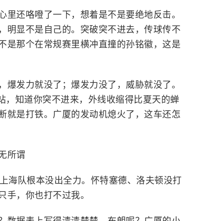
心里还咯噔了一下，想着是不是要绝地反击。
，明显不是自己的。突破突不进去，传球传不
不是那个在常规赛里横冲直撞的孙铭徽，这是
，爆发力就没了；爆发力没了，威胁就没了。
站，知道你突不进来，外线收缩得比夏天的蝉
断就是打铁。广厦的发动机熄火了，这车还怎
无所谓
是上海队根本没出全力。怀特塞德、洛夫顿没打
只手，你也打不过我。
？数据表上写得清清楚楚。布朗呢？广厦的小