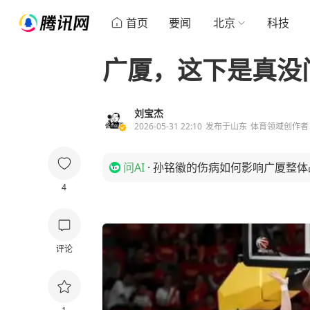
首页
要闻
北京
科技
广厦，这下是真没
刘宝杰
2026-05-31 22:10
发布于
山东
体育领域创作者
问AI
·
孙铭徽的伤病如何影响广厦整体
4
评论