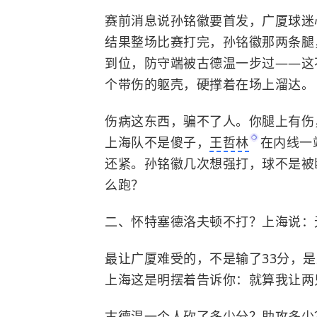
赛前消息说孙铭徽要首发，广厦球迷
结果整场比赛打完，孙铭徽那两条腿
到位，防守端被古德温一步过——这
个带伤的躯壳，硬撑着在场上溜达。
伤病这东西，骗不了人。你腿上有伤
上海队不是傻子，
王哲林
在内线一
还紧。孙铭徽几次想强打，球不是被
么跑？
二、怀特塞德洛夫顿不打？上海说：
最让广厦难受的，不是输了33分，
上海这是明摆着告诉你：就算我让两
古德温一个人砍了多少分？助攻多少