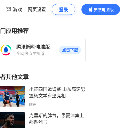
游戏
网页设置
登录
安装电脑版
内容更精彩
门应用推荐
腾讯新闻·电脑版
点击下载
全网热点早知道
者其他文章
出征四国邀请赛 山东高速男
篮杨文学有望亮相
昨天
克里斯的脾气，像夏津集上
那匹烈马