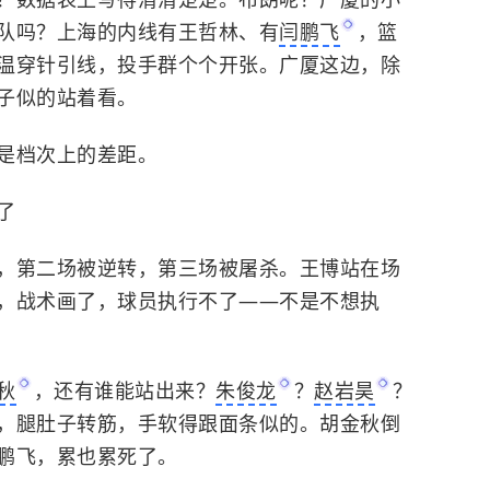
队吗？上海的内线有王哲林、有
闫鹏飞
，篮
温穿针引线，投手群个个开张。广厦这边，除
子似的站着看。
是档次上的差距。
了
，第二场被逆转，第三场被屠杀。王博站在场
，战术画了，球员执行不了——不是不想执
秋
，还有谁能站出来？
朱俊龙
？
赵岩昊
？
，腿肚子转筋，手软得跟面条似的。胡金秋倒
鹏飞，累也累死了。