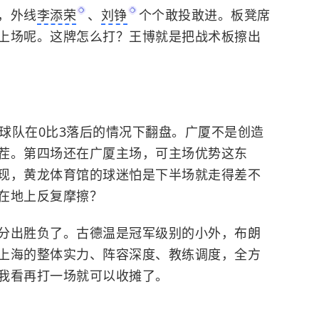
，外线
李添荣
、
刘铮
个个敢投敢进。板凳席
上场呢。这牌怎么打？王博就是把战术板擦出
有球队在0比3落后的情况下翻盘。广厦不是创造
茬。第四场还在广厦主场，可主场优势这东
现，黄龙体育馆的球迷怕是下半场就走得差不
在地上反复摩擦？
分出胜负了。古德温是冠军级别的小外，布朗
上海的整体实力、阵容深度、教练调度，全方
我看再打一场就可以收摊了。