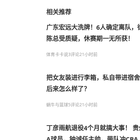
相关推荐
广东宏远大洗牌！6人确定离队，
陈总受质疑，休赛期一无所获！
体育卡卡说
3评论
21小时前
把女友装进行李箱，私自带进宿舍
后来怎么样了？
蜗牛与篮球
5评论
21小时前
丁彦雨航退役4个月就搞大事！ 贵州
A球员，钟诚任主帅，带队冲CBA