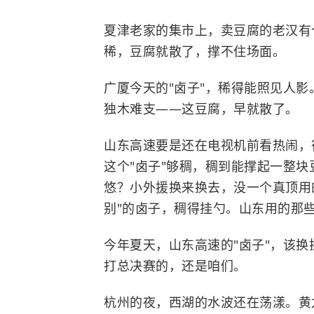
夏津老家的集市上，卖豆腐的老汉有
稀，豆腐就散了，撑不住场面。
广厦今天的"卤子"，稀得能照见人
独木难支——这豆腐，早就散了。
山东高速要是还在电视机前看热闹，
这个"卤子"够稠，稠到能撑起一整
悠？小外援换来换去，没一个真顶用的
别"的卤子，稠得挂勺。山东用的那
今年夏天，山东高速的"卤子"，该
打总决赛的，还是咱们。
杭州的夜，西湖的水波还在荡漾。黄