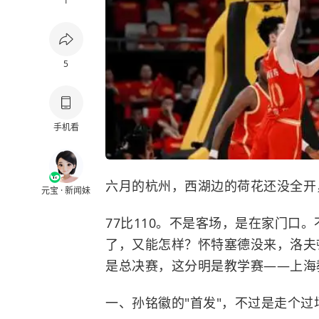
1
5
手机看
六月的杭州，西湖边的荷花还没全开
元宝 · 新闻妹
77比110。不是客场，是在家门口
了，又能怎样？怀特塞德没来，洛夫
是总决赛，这分明是教学赛——上海
一、孙铭徽的"首发"，不过是走个过