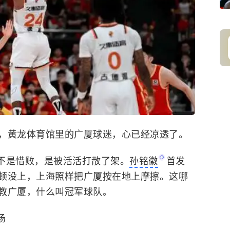
，黄龙体育馆里的广厦球迷，心已经凉透了。
。不是惜败，是被活活打散了架。
孙铭徽
首发
顿没上，上海照样把广厦按在地上摩擦。这哪
教广厦，什么叫冠军球队。
场