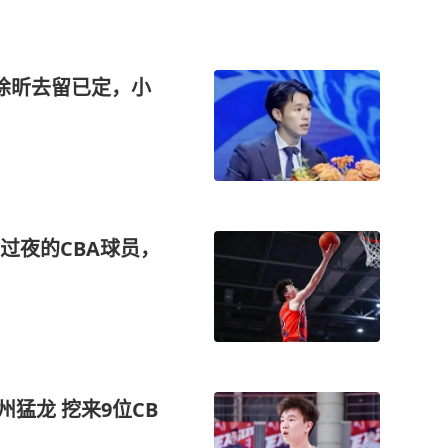
徐昕去留已定，小
过夜的CBA球员，
猛龙 挖来9位CB