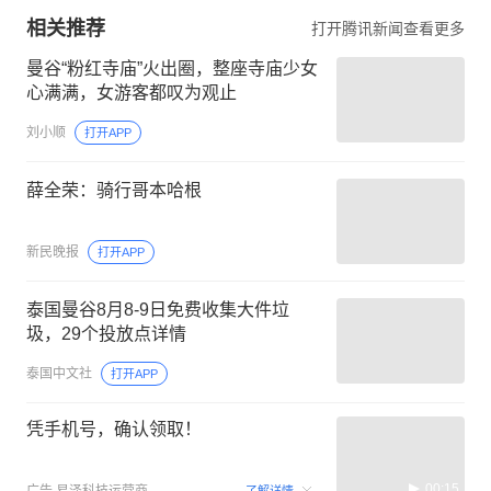
相关推荐
打开腾讯新闻查看更多
曼谷“粉红寺庙”火出圈，整座寺庙少女
心满满，女游客都叹为观止
刘小顺
打开APP
薛全荣：骑行哥本哈根
新民晚报
打开APP
泰国曼谷8月8-9日免费收集大件垃
圾，29个投放点详情
泰国中文社
打开APP
凭手机号，确认领取！
00:15