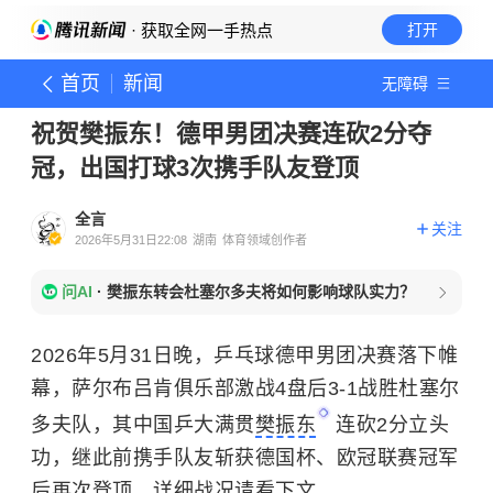
· 获取全网一手热点
打开
首页
新闻
无障碍
祝贺樊振东！德甲男团决赛连砍2分夺
冠，出国打球3次携手队友登顶
全言
关注
2026年5月31日22:08
湖南
体育领域创作者
问AI
·
樊振东转会杜塞尔多夫将如何影响球队实力？
2026年5月31日晚，乒乓球德甲男团决赛落下帷
幕，萨尔布吕肯俱乐部激战4盘后3-1战胜杜塞尔
多夫队，其中国乒大满贯
樊振东
连砍2分立头
功，继此前携手队友斩获德国杯、欧冠联赛冠军
后再次登顶，详细战况请看下文。