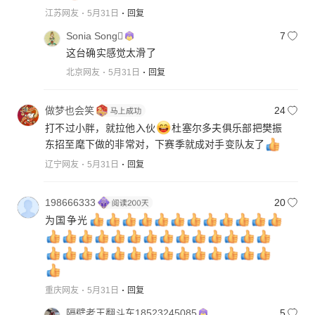
江苏网友
5月31日
回复
Sonia Song
7
这台确实感觉太滑了
北京网友
5月31日
回复
做梦也会笑
24
打不过小胖，就拉他入伙
杜塞尔多夫俱乐部把樊振
东招至麾下做的非常对，下赛季就成对手变队友了
辽宁网友
5月31日
回复
198666333
20
为国争光
重庆网友
5月31日
回复
隔壁老王翻斗车18523245085
5