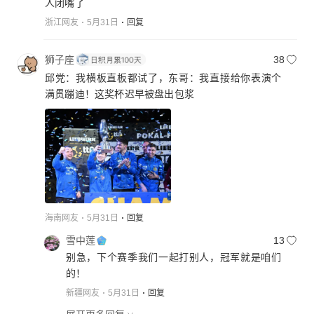
人闭嘴了
浙江网友
5月31日
回复
狮子座
38
邱党：我横板直板都试了，东哥：我直接给你表演个
满贯蹦迪！这奖杯迟早被盘出包浆
海南网友
5月31日
回复
雪中莲
13
别急，下个赛季我们一起打别人，冠军就是咱们
的！
新疆网友
5月31日
回复