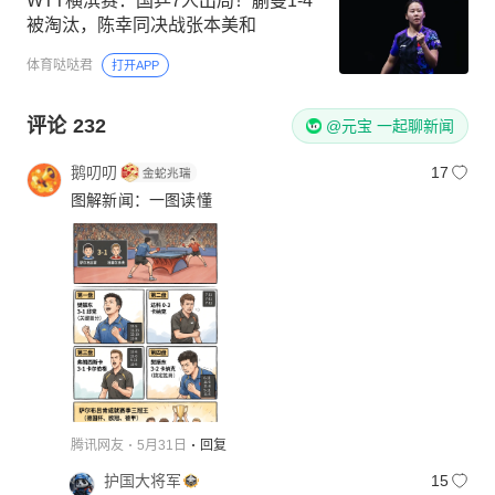
WTT横滨赛：国乒7人出局！蒯曼1-4
被淘汰，陈幸同决战张本美和
体育哒哒君
打开APP
评论
232
@元宝 一起聊新闻
鹅叨叨
17
图解新闻：一图读懂
腾讯网友
5月31日
回复
护国大将军
15