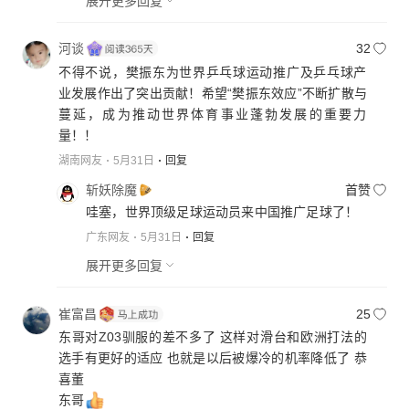
展开更多回复
河谈
32
不得不说，樊振东为世界乒乓球运动推广及乒乓球产
业发展作出了突出贡献！希望“樊振东效应”不断扩散与
蔓延，成为推动世界体育事业蓬勃发展的重要力
量！！
湖南网友
5月31日
回复
斩妖除魔
首赞
哇塞，世界顶级足球运动员来中国推广足球了！
广东网友
5月31日
回复
展开更多回复
崔富昌
25
东哥对Z03驯服的差不多了 这样对滑台和欧洲打法的
选手有更好的适应 也就是以后被爆冷的机率降低了 恭
喜董
东哥