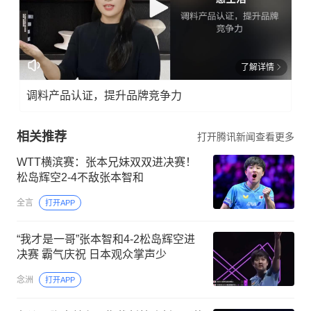
了解详情
调料产品认证，提升品牌竞争力
相关推荐
打开腾讯新闻查看更多
WTT横滨赛：张本兄妹双双进决赛！
松岛辉空2-4不敌张本智和
全言
打开APP
“我才是一哥”张本智和4-2松岛辉空进
决赛 霸气庆祝 日本观众掌声少
念洲
打开APP