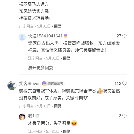
振羽高飞志远方。
东风助势实力强，
棒硬技术冠赛场。
广东网友
5月31日
回复
快递15841041641
27
樊家自古出人杰，振臂高呼战强敌，东方蛟龙发
神威，真性情义结良善，帅气英姿留青史！
辽宁网友
5月31日
回复
展开更多回复
笑客Steven
113
樊振东自带冠军体质，得樊振东得金牌🥇
状态虽然
没有以前好，底子厚实，关键时刻🐮
广东网友
5月31日
回复
我1
3
才丢了两分，失了冠军
江苏网友
5月31日
回复