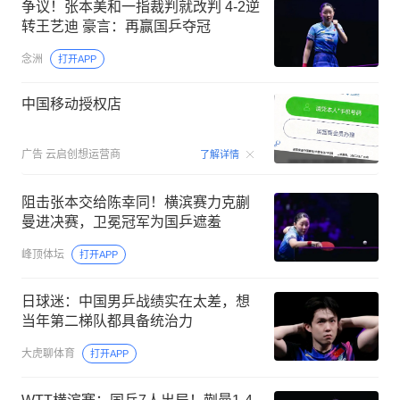
争议！张本美和一指裁判就改判 4-2逆
转王艺迪 豪言：再赢国乒夺冠
念洲
打开APP
中国移动授权店
00:15
广告
云启创想运营商
了解详情
阻击张本交给陈幸同！横滨赛力克蒯
曼进决赛，卫冕冠军为国乒遮羞
峰顶体坛
打开APP
日球迷：中国男乒战绩实在太差，想
当年第二梯队都具备统治力
大虎聊体育
打开APP