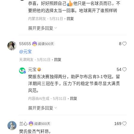
恭喜，好好照顾自己
他只是一名球员而已，不
要把他的选择太当一回事。地球离开了谁照样转
内蒙古网友
5月31日
回复
展开更多回复
55655
8
@元宝
天津网友
5月31日
回复
元宝
54
樊振东决赛独得两分，助萨尔布吕肯3-1夺冠。留
洋期间三冠在手，压力下的稳定节奏尽显大满贯
风范。
内容由AI生成
5月31日
回复
展开更多回复
兰心
169
樊氏俊杰气轩昂，