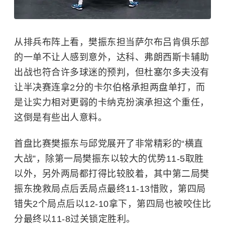
从排兵布阵上看，樊振东担当萨尔布吕肯俱乐部
的一单不让人感到意外，达科、弗朗西斯卡辅助
出战也符合许多球迷的预判，但杜塞尔多夫没有
让半决赛连拿2分的卡尔伯格承担两盘单打，而
是让实力相对更弱的卡纳克扮演承担这个重任，
这倒是有些出人意料。
首盘比赛樊振东与邱党展开了非常精彩的“横直
大战”，除第一局樊振东以较大的优势11-5取胜
以外，另外两局都打得比较胶着，其中第二局樊
振东挽救局点后丢局点最终11-13惜败，第四局
错失2个局点后以12-10拿下，第四局也被咬住比
分最终以11-8过关锁定胜利。