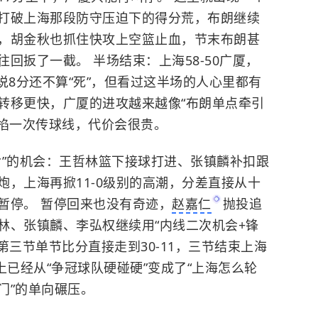
打破上海那段防守压迫下的得分荒，布朗继续
，胡金秋也抓住快攻上空篮止血，节末布朗甚
回扳了一截。 半场结束：上海58-50广厦，
说8分还不算“死”，但看过这半场的人心里都有
转移更快，广厦的进攻越来越像“布朗单点牵引
被掐一次传球线，代价会很贵。
命”的机会：王哲林篮下接球打进、张镇麟补扣跟
，上海再掀11-0级别的高潮，分差直接从十
暂停。 暂停回来也没有奇迹，
赵嘉仁
抛投追
林、张镇麟、李弘权继续用“内线二次机会+锋
第三节单节比分直接走到30-11，三节结束上海
面上已经从“争冠球队硬碰硬”变成了“上海怎么轮
门”的单向碾压。