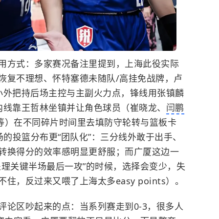
用方式：多家赛况备注里提到，上海此役实际
恢复不理想、怀特塞德未随队/高挂免战牌，卢
小外把持后场主控与主副火力点，锋线用张镇麟
内线靠王哲林坐镇并让角色球员（崔晓龙、
闫鹏
等）在不同碎片时间里去填防守轮转与篮板卡
场的投篮分布更“团队化”：三分线外敢于出手、
转换得分的效率感明显更舒服；而广厦这边一
处理关键半场最后一攻”的时候，选择会变少，失
，反过来又喂了上海太多easy points）。
评论区吵起来的点：当系列赛走到0-3，很多人