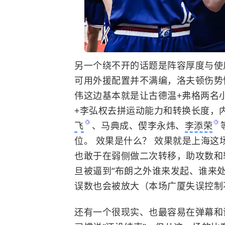
另一个绕不开的话题是阵容厚度与使
可用外援配置并不满编，洛夫顿伤势
伟这边基本就是让古德温+弗格两名
+李弘权去拼运动能力和转换长度，
飞
、马典成、偰李永炜、
李添荣
位。 效果是什么？ 效果就是上海这
也敢于在弱侧做二次转移，助攻数和
旦被逼到“布朗之外谁来发起、谁来
误数也会被放大（本场广厦失误控制不住
还有一个很现实、也最容易在弹幕和