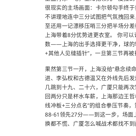
很现实的主场画面：卡尔顿勾手终于
不讲理地连中三分试图把气氛拽回来
至还用一记漂移压哨三分把半场分差往
上海带着8分优势进更衣室。 你可以
数——上海的出手选择更干净，球的
+其他人见缝插针”，一旦第三节再
果然第三节一开，上海没给“悬念续
进、李弘权和古德温又在外线先后发炮
几跳到十九、二十六，广厦只能再次
回两分只是杯水车薪，上海那边王哲
线冲板+三分点名”的组合拳压节奏，
88-61领先27分——到这一步，场
换都不慌、广厦怎么喊战术都找不到