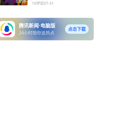
骨式整改
01:10
10评论
07-31
腾讯新闻·电脑版
点击下载
24小时陪你追热点