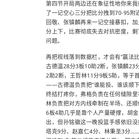
第四节开局两边还在象征性地你来我
了一记空心三分把比分拽到70-95
回敬、张镇麟再来一记空接暴扣，加
分上下，比赛彻底失去对抗密度，剩
问题。
再把视线落到数据栏，才会有“赢法
古德温28分3板10助2断，张镇麟23
2助2断，王哲林11分9板5助，等
——古德温负责把“谁能投、谁该顺
终结打疼你，弗格负责在任何缝隙里
林负责把对方内线牵制在半场、还顺
6板4助几乎是靠个人产量硬撑，胡金秋
出，但孙铭徽这一晚投篮手感依旧没
塔克9分、赵嘉仁4分、林秉圣3分