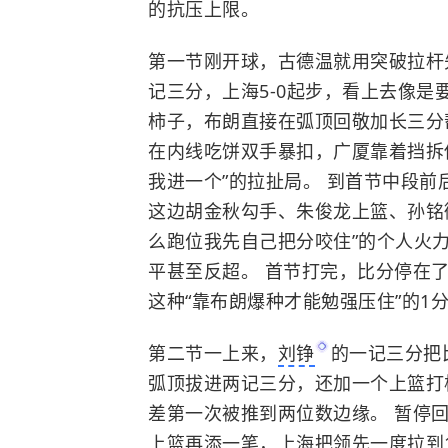
的抗压上限。
第一节刚开球，古德温就用突破拉杆
记三分，上海5-0起步，看上去像是
柿子，布朗直接在弧顶回敬加长三分
在内线吃饼双手暴扣，广厦靠着挡拆
我进一个”的拉扯局。 到首节中段
这边胡金秋勾手、朱俊龙上篮、孙铭
么跑位我先自己把分咬住”的个人火
平甚至反超。 首节打完，比分停在了
这种“靠布朗爆种才能勉强压住”的1
第二节一上来，
刘铮
的一记三分把
弧顶拔进两记三分，还加一个上篮打
差第一次被推到两位数边缘。 暂停
上篮再添一笔，上海把领先一度拉到