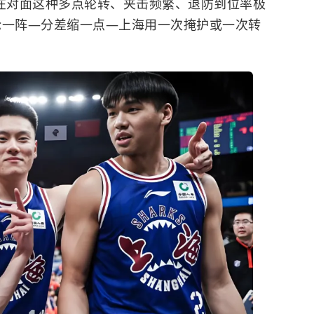
它在对面这种多点轮转、夹击频繁、退防到位率极
抡一阵—分差缩一点—上海用一次掩护或一次转