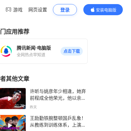
游戏
网页设置
登录
安装电脑版
内容更精彩
门应用推荐
腾讯新闻·电脑版
点击下载
全网热点早知道
者其他文章
许昕与姚彦年少相逢，她弃
前程成全他荣光，他以余生
守护岁岁朝夕
01:22
昨天
王励勤铁腕整顿国乒乱象！
从教练到训练体系，上演刮