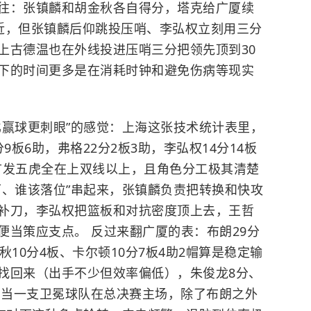
往：张镇麟和胡金秋各自得分，塔克给广厦续
附近，但张镇麟后仰跳投压哨、李弘权立刻用三分
上古德温也在外线投进压哨三分把领先顶到30
下的时间更多是在消耗时钟和避免伤病等现实
比赢球更刺眼”的感觉：上海这张技术统计表里，
分9板6助，弗格22分2板3助，李弘权14分14板
于首发五虎全在上双线以上，且角色分工极其清楚
下、谁该落位”串起来，张镇麟负责把转换和快攻
补刀，李弘权把篮板和对抗密度顶上去，王哲
便当策应支点。 反过来翻广厦的表：布朗29分
10分4板、卡尔顿10分7板4助2帽算是稳定输
找回来（出手不少但效率偏低），朱俊龙8分、
……当一支卫冕球队在总决赛主场，除了布朗之外