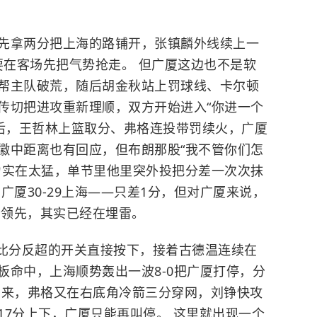
先拿两分把上海的路铺开，张镇麟外线续上一
要在客场先把气势抢走。 但广厦这边也不是软
帮主队破荒，随后胡金秋站上罚球线、卡尔顿
传切把进攻重新理顺，双方开始进入“你进一个
前后，王哲林上篮取分、弗格连投带罚续火，广厦
徽中距离也有回应，但布朗那股“我不管你们怎
力实在太猛，单节里他里突外投把分差一次次抹
广厦30-29上海——只差1分，但对广厦来说，
分领先，其实已经在埋雷。
比分反超的开关直接按下，接着古德温连续在
板命中，上海顺势轰出一波8-0把广厦打停，分
回来，弗格又在右底角冷箭三分穿网，刘铮快攻
17分上下，广厦只能再叫停。 这里就出现一个