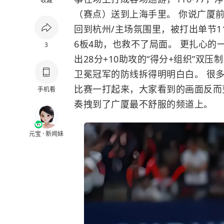
收藏
（赛点）送到上海手里。 你说广厦前
回到杭州/主场氛围里，被打出单节1
6板4助，也救不了局面。 更扎心
3
出28分+10助攻的“得分+组织”双
卫冕冠军的防线拆得明明白白。 很多
比赛一打起来，大家看到的画面反而
手机看
奏拽到了广厦最不舒服的频道上。
元宝 · 新闻妹