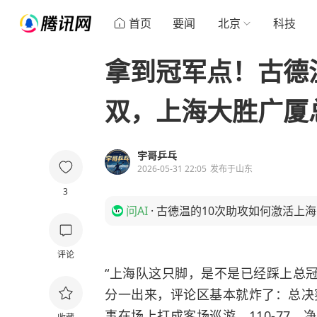
首页
要闻
北京
科技
拿到冠军点！古德温
双，上海大胜广厦总
宇哥乒乓
2026-05-31 22:05
发布于
山东
3
问AI
·
古德温的10次助攻如何激活上
评论
“上海队这只脚，是不是已经踩上总冠
分一出来，评论区基本就炸了：总决
事在场上打成客场巡游，110-77，