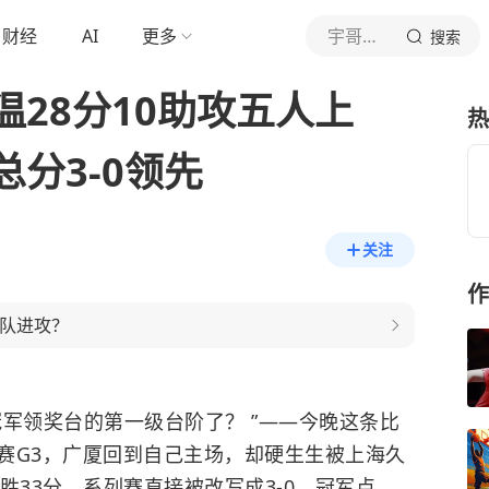
财经
AI
更多
宇哥乒乓
搜索
28分10助攻五人上
热
分3-0领先
关注
作
海队进攻？
军领奖台的第一级台阶了？ ”——今晚这条比
赛G3，广厦回到自己主场，却硬生生被上海久
净胜33分，系列赛直接被改写成3-0，冠军点