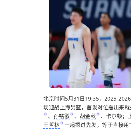
北京时间5月31日19:35，2025-
场迎战上海男篮，首发对位摆出来就
、
孙铭徽
、
胡金秋
、卡尔顿；
王哲林
一起摁进先发，等于直接用