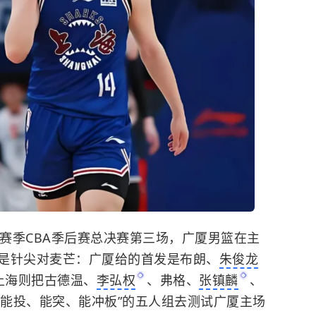
2026赛季CBA季后赛总决赛第三场，广厦男篮在主
是针尖对麦芒：广厦给的首发是布朗、
朱俊龙
上海则把古德温、
李弘权
、弗格、
张镇麟
、
“能投、能突、能冲板”的五人组去测试广厦主场