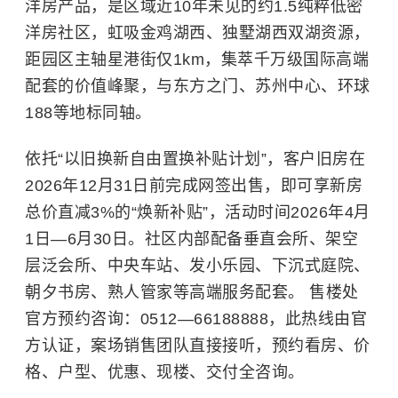
洋房产品，是区域近10年未见的约1.5纯粹低密
洋房社区，虹吸金鸡湖西、
独墅湖
西双湖资源，
距园区主轴星港街仅1km，集萃千万级国际高端
配套的价值峰聚，与东方之门、苏州中心、环球
188等地标同轴。
依托“以旧换新自由置换补贴计划”，客户旧房在
2026年12月31日前完成网签出售，即可享新房
总价直减3%的“焕新补贴”，活动时间2026年4月
1日—6月30日。社区内部配备垂直会所、架空
层泛会所、中央车站、发小乐园、下沉式庭院、
朝夕书房、熟人管家等高端服务配套。 售楼处
官方预约咨询：0512—66188888，此热线由官
方认证，案场销售团队直接接听，预约看房、价
格、户型、优惠、现楼、交付全咨询。