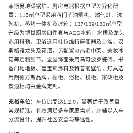
菲斯曼地暖锅炉。厨房电器根据户型差异化配
置：115㎡户型采用西门子油烟机、燃气灶、洗
碗机、蒸烤一体机及冰箱；137/139/180㎡户型
升级为博世厨房四件套与AEG冰箱，水槽及龙头
选用
科勒
。卫浴选用杜拉维特座便器及台盆、汉
斯格雅龙头及花洒，另配置电热毛巾架、美妆冰
箱等定制细节。全屋饰面采用马可波罗瓷砖、书
香门地地板、嘉宝莉涂料及特普丽壁纸，灯具选
用朗德万斯品牌，橱柜、浴柜、镜柜、家政柜及
餐边柜均由金牌定制。
充裕车位
：车位比高达1:2.0，显著优于改善盘
常规标准，有效满足多车家庭需求，并辅以人车
分流设计，提升社区安全与静谧性。