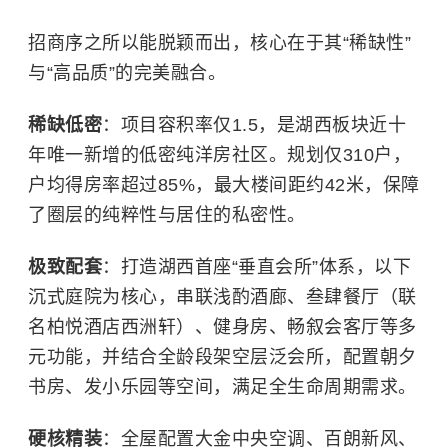
招商序之所以能脱颖而出，核心在于其“稀缺性”
与“高品质”的完美融合。
稀缺低密
：项目容积率仅1.5，是湖西板块近十
年唯一新增的低密纯洋房社区。规划仅310户，
户均得房率超过85%，最大楼间距约42米，保障
了圈层的纯粹性与居住的私密性。
极致配套
：打造湖西首座“垂直会所”体系，以下
沉式庭院为核心，串联浅酌酒廊、叁肆餐厅（联
名柏悦酒店西洲轩）、健身房、畅叙会客厅等多
元功能，并结合全龄段架空层泛会所，配置朝夕
书房、发小乐园等空间，满足全生命周期需求。
硬核精装
：全屋配置大金中央空调、百朗新风、