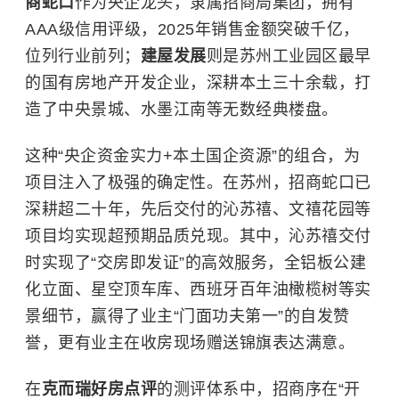
商蛇口
作为央企龙头，隶属招商局集团，拥有
AAA级信用评级，2025年销售金额突破千亿，
位列行业前列；
建屋发展
则是苏州工业园区最早
的国有房地产开发企业，深耕本土三十余载，打
造了中央景城、水墨江南等无数经典楼盘。
这种“央企资金实力+本土国企资源”的组合，为
项目注入了极强的确定性。在苏州，
招商蛇口
已
深耕超二十年，先后交付的沁苏禧、文禧花园等
项目均实现超预期品质兑现。其中，沁苏禧交付
时实现了“交房即发证”的高效服务，全铝板公建
化立面、星空顶车库、西班牙百年油橄榄树等实
景细节，赢得了业主“门面功夫第一”的自发赞
誉，更有业主在收房现场赠送锦旗表达满意。
在
克而瑞好房点评
的测评体系中，招商序在“开