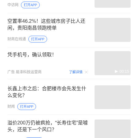
中访网
打开APP
空置率46.2%！这些城市房子比人还
闲，贵阳南昌领跑榜单
财商在线通
打开APP
凭手机号，确认领取！
00:15
广告
易泽科技运营商
了解详情
长鑫上市之后：合肥楼市会先发生什
么变化？
财闻
打开APP
溢价200万仍被疯抢，“长寿住宅”是噱
头，还是下一个风口？