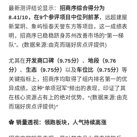
最新测评结论显示：
招商序综合得分为
8.41/10，在9个参评项目中位列前茅
，远超建屋
新棠玥、象屿恒泰天誉东方等项目。这一成绩表
明，招商序已稳稳跻身苏州改善市场的“第一梯
队”。(数据来源:由克而瑞好房点评提供)
尤其在
开发商口碑（9.75分）
、
地段（9.76
分）
、
生态（9.75分）
以及
车位比（9.75分）
等
关键指标上，招商序均取得了组内排名第一的优
异成绩。这种“单项冠军”频出的表现，印证了其
在核心资源占有上的绝对优势。*(数据来源:由克
而瑞好房点评提供)*
✿ 销量透视：领跑板块，人气持续高涨