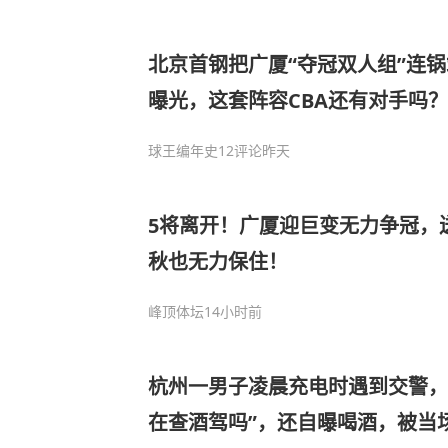
北京首钢把广厦“夺冠双人组”连
曝光，这套阵容CBA还有对手吗？
球王编年史
12评论
昨天
5将离开！广厦迎巨变无力争冠，
秋也无力保住！
峰顶体坛
14小时前
杭州一男子凌晨充电时遇到交警，
在查酒驾吗”，还自曝喝酒，被当