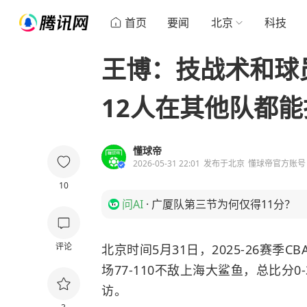
首页
要闻
北京
科技
王博：技战术和球
12人在其他队都
懂球帝
2026-05-31 22:01
发布于
北京
懂球帝官方账号
10
问AI
·
广厦队第三节为何仅得11分？
评论
北京时间5月31日，2025-26赛
场77-110不敌上海大鲨鱼，总比分
访。