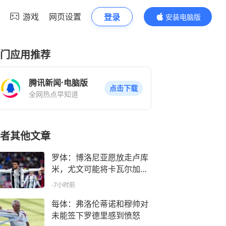
游戏
网页设置
登录
安装电脑版
内容更精彩
门应用推荐
腾讯新闻·电脑版
点击下载
全网热点早知道
者其他文章
罗体：博洛尼亚愿放走卢库
米，尤文可能将卡瓦尔加入
交易
-7小时前
每体：弗洛伦蒂诺和穆帅对
未能签下罗德里感到愤怒