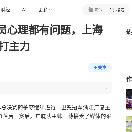
财经
AI
更多
懂球帝
搜索
员心理都有问题，上海
热
能打主力
关注
作
季CBA总决赛的争夺继续进行，卫冕冠军浙江广厦主
0-3落后。赛后，广厦队主帅王博接受了媒体的采