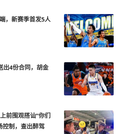
锅端，新赛季首发5人
送出4份合同，胡金
上前围观搭讪“你们
场控制，查出醉驾