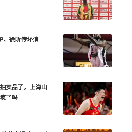
炉，徐昕传坏消
拍卖品了，上海山
疯了吗