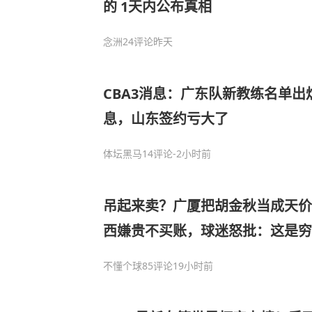
的 1天内公布真相
念洲
24评论
昨天
CBA3消息：广东队新教练名单出
息，山东签约亏大了
体坛黑马
14评论
-2小时前
吊起来卖？广厦把胡金秋当成天价
西嫌贵不买账，球迷怒批：这是穷
不懂个球
85评论
19小时前