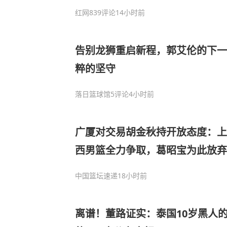
红网
839评论
14小时前
告别龙狮重启新程，郭艾伦的下一
粹的坚守
落日篮球馆
5评论
4小时前
广厦对交易胡金秋持开放态度：上
西男篮全力争取，葛昭宝为此放弃
中国篮坛速递
18小时前
离谱！董路证实：泰国10岁黑人