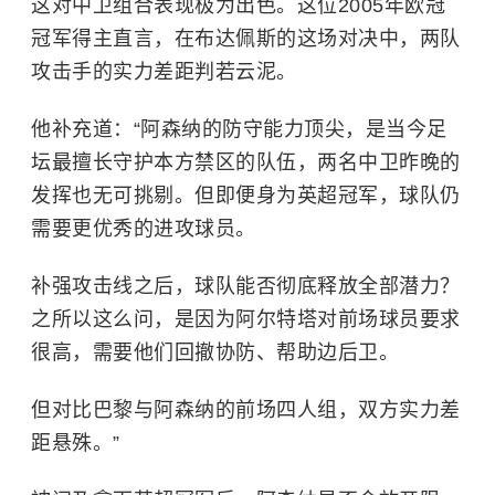
这对中卫组合表现极为出色。这位2005年欧冠
冠军得主直言，在布达佩斯的这场对决中，两队
攻击手的实力差距判若云泥。
他补充道：“阿森纳的防守能力顶尖，是当今足
坛最擅长守护本方禁区的队伍，两名中卫昨晚的
发挥也无可挑剔。但即便身为英超冠军，球队仍
需要更优秀的进攻球员。
补强攻击线之后，球队能否彻底释放全部潜力？
之所以这么问，是因为阿尔特塔对前场球员要求
很高，需要他们回撤协防、帮助边后卫。
但对比巴黎与阿森纳的前场四人组，双方实力差
距悬殊。”