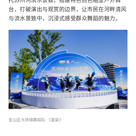
托苏州河滨水景致，搭建特色白色船型户外舞
台，打破演出与观赏的边界，让市民在河畔清风
与流水景致中，沉浸式感受群众舞蹈的魅力。
宝山区大场镇舞蹈队-《墨染》