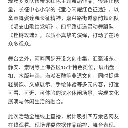
现场多支队伍带来红色主题舞蹈作品，传递正能
量。长征中心小学的《童心闪耀红色征途》，以
童真舞姿诠释长征精神；嘉兴路街道嘉韵舞蹈队
《唱支山歌给党听》、四平路街道灵动舞蹈队
《铿锵玫瑰》，以质朴真挚的演绎，打动了在场
众多观众。
舞台之外，河畔同步开设文创市集，汇聚浦东、
静安、崇明等上海各区15个特色摊位，展出盘
扣、木版年画、海派石雕等非遗文创，同时提供
轻餐饮、文旅展示、手绘体验等多元内容，打造
可看、可逛、可体验的滨水休闲场景，实现文化
展演与休闲生活的融合。
此次活动全程线上直播，累计吸引四万余名网友
在线观看。现场评委依据作品编排、舞台表现、