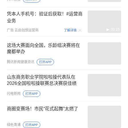
凭本人手机号：验证后获取！#运营商
业务
00:15
广告
云启创想运营商
了解详情
这场大赛面向全国，乐龄组决赛将在
魔都举办
腾讯新闻健康资讯
打开APP
山东商务职业学院啦啦操代表队在
2026全国啦啦操联赛总决赛获佳绩
闪电新闻
打开APP
商圈变赛场！市民“花式起舞”太燃了
绿色青浦
打开APP