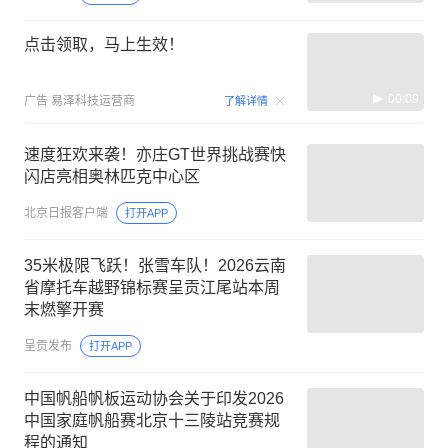
点击领取，马上生效！
00:09
广告
易泽科技运营商
了解详情
速度狂欢来袭！亦庄GT世界挑战赛快
闪店亮相奥林匹克中心区
北京日报客户端
打开APP
35米极限飞跃！张雪车队！2026云南
省摩托车越野锦标赛呈贡江尾站本周
末燃擎开赛
呈贡发布
打开APP
中国帆船帆板运动协会关于印发2026
中国家庭帆船赛北京十三陵站竞赛规
程的通知