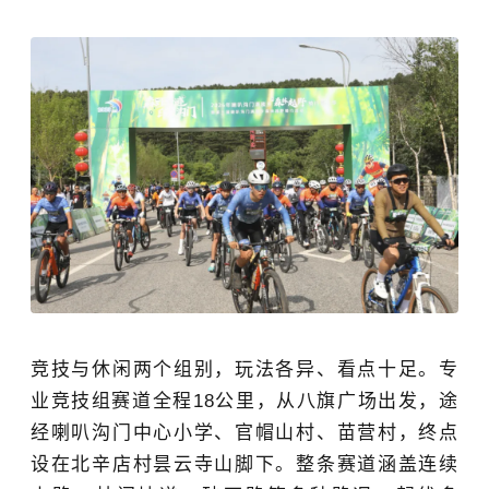
竞技与休闲两个
组别，玩法各异、看点十足。专
业竞技组赛道全程
18公里，从八旗广场
出发
，途
经喇叭沟门
中心
小学、
官帽山
村、苗营村，终点
设在北辛店村昙云寺山脚下。整条赛道涵盖连续