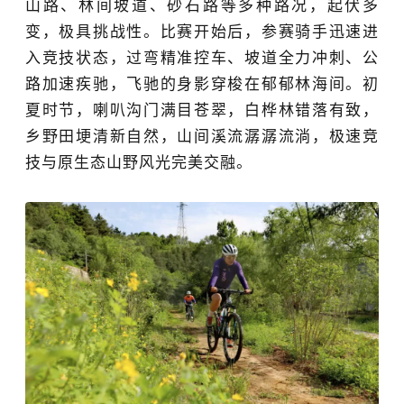
山路、林间坡道、砂石路等多种路况，起伏多
变，极具挑战性。比赛开始后，参赛骑手
迅速进
入竞技状态，
过弯精准控车、坡道全力冲刺、公
路加速疾驰，飞驰的身影穿梭在郁郁林海间。初
夏时节，喇叭沟门满目苍翠，白桦林错落有致，
乡野田埂清新自然，山间溪流潺潺流淌，极速竞
技与原生态山野风光完美交融。