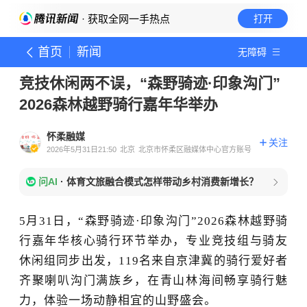
· 获取全网一手热点
打开
首页
新闻
无障碍
竞技休闲两不误，“森野骑迹·印象沟门”
2026森林越野骑行嘉年华举办
怀柔融媒
关注
2026年5月31日21:50
北京
北京市怀柔区融媒体中心官方账号
问AI
·
体育文旅融合模式怎样带动乡村消费新增长？
5月31日，“森野骑迹·印象沟门”2026森林越野骑
行嘉年华核心骑行环节举办，专业竞技组与骑友
休闲组同步出发，119名来自京津冀的骑行爱好者
齐聚喇叭沟门满族乡，在青山林海间畅享骑行魅
力，体验一场动静相宜的山野盛会。