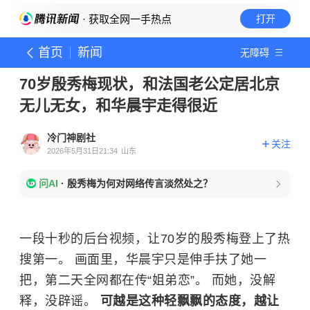
· 获取全网一手热点
打开
首页
新闻
无障碍
70岁殷秀梅现状，和法国老公定居北京
无儿无女，和华晨宇走得很近
冷门神剧社
关注
2026年5月31日21:34
山东
问AI
·
殷秀梅为何对网络传言淡然处之？
一段十秒的后台视频，让70岁的殷秀梅登上了热
搜第一。 画面里，华晨宇只是伸手扶了她一
把，第二天全网都在传“姐弟恋”。 而她，没解
释，没辟谣。
可越是这种轻飘飘的态度，越让