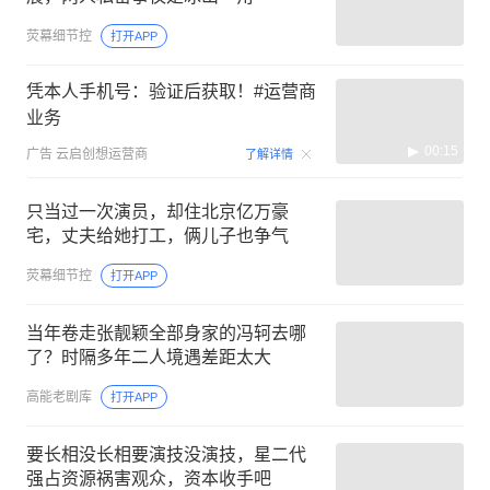
荧幕细节控
打开APP
凭本人手机号：验证后获取！#运营商
业务
00:15
广告
云启创想运营商
了解详情
只当过一次演员，却住北京亿万豪
宅，丈夫给她打工，俩儿子也争气
荧幕细节控
打开APP
当年卷走张靓颖全部身家的冯轲去哪
了？时隔多年二人境遇差距太大
高能老剧库
打开APP
要长相没长相要演技没演技，星二代
强占资源祸害观众，资本收手吧