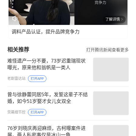
了解详情
调料产品认证，提升品牌竞争力
相关推荐
打开腾讯新闻查看更多
难怪遗产一分不要，73岁迟重瑞现状
曝光，原来他和翁帆是一类人
老剧雷达站
打开APP
曾与徐静蕾同居5年，发誓这辈子不结
婚，如今51岁娶才女儿女双全
荧幕细节控
打开APP
76岁刘晓庆再迎麻烦，古柯曝案件进
展，两人私密事仅是冰山一角